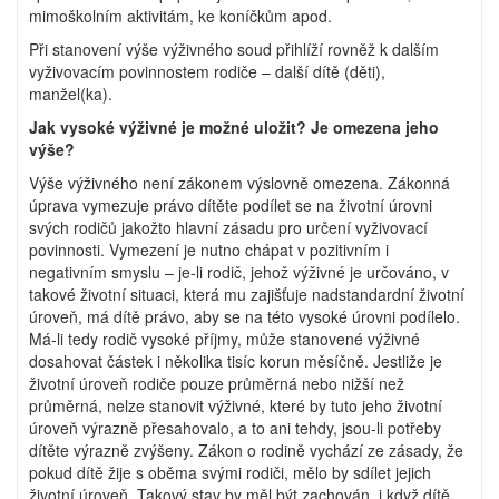
mimoškolním aktivitám, ke koníčkům apod.
Při stanovení výše výživného soud přihlíží rovněž k dalším
vyživovacím povinnostem rodiče – další dítě (děti),
manžel(ka).
Jak vysoké výživné je možné uložit? Je omezena jeho
výše?
Výše výživného není zákonem výslovně omezena. Zákonná
úprava vymezuje právo dítěte podílet se na životní úrovni
svých rodičů jakožto hlavní zásadu pro určení vyživovací
povinnosti. Vymezení je nutno chápat v pozitivním i
negativním smyslu – je-li rodič, jehož výživné je určováno, v
takové životní situaci, která mu zajišťuje nadstandardní životní
úroveň, má dítě právo, aby se na této vysoké úrovni podílelo.
Má-li tedy rodič vysoké příjmy, může stanovené výživné
dosahovat částek i několika tisíc korun měsíčně. Jestliže je
životní úroveň rodiče pouze průměrná nebo nižší než
průměrná, nelze stanovit výživné, které by tuto jeho životní
úroveň výrazně přesahovalo, a to ani tehdy, jsou-li potřeby
dítěte výrazně zvýšeny. Zákon o rodině vychází ze zásady, že
pokud dítě žije s oběma svými rodiči, mělo by sdílet jejich
životní úroveň. Takový stav by měl být zachován, i když dítě