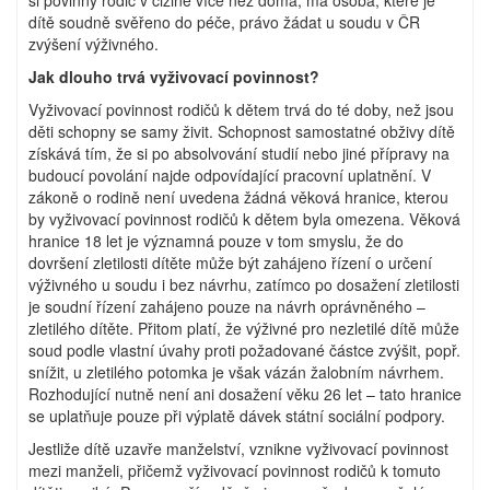
dítě soudně svěřeno do péče, právo žádat u soudu v ČR
zvýšení výživného.
Jak dlouho trvá vyživovací povinnost?
Vyživovací povinnost rodičů k dětem trvá do té doby, než jsou
děti schopny se samy živit. Schopnost samostatné obživy dítě
získává tím, že si po absolvování studií nebo jiné přípravy na
budoucí povolání najde odpovídající pracovní uplatnění. V
zákoně o rodině není uvedena žádná věková hranice, kterou
by vyživovací povinnost rodičů k dětem byla omezena. Věková
hranice 18 let je významná pouze v tom smyslu, že do
dovršení zletilosti dítěte může být zahájeno řízení o určení
výživného u soudu i bez návrhu, zatímco po dosažení zletilosti
je soudní řízení zahájeno pouze na návrh oprávněného –
zletilého dítěte. Přitom platí, že výživné pro nezletilé dítě může
soud podle vlastní úvahy proti požadované částce zvýšit, popř.
snížit, u zletilého potomka je však vázán žalobním návrhem.
Rozhodující nutně není ani dosažení věku 26 let – tato hranice
se uplatňuje pouze při výplatě dávek státní sociální podpory.
Jestliže dítě uzavře manželství, vznikne vyživovací povinnost
mezi manželi, přičemž vyživovací povinnost rodičů k tomuto