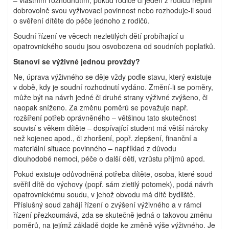
dobrovolně svou vyživovací povinnost nebo rozhoduje-li soud
o svěření dítěte do péče jednoho z rodičů.
Soudní řízení ve věcech nezletilých dětí probíhající u
opatrovnického soudu jsou osvobozena od soudních poplatků.
Stanoví se výživné jednou provždy?
Ne, úprava výživného se děje vždy podle stavu, který existuje
v době, kdy je soudní rozhodnutí vydáno. Změní-li se poměry,
může být na návrh jedné či druhé strany výživné zvýšeno, či
naopak sníženo. Za změnu poměrů se považuje např.
rozšíření potřeb oprávněného – většinou tato skutečnost
souvisí s věkem dítěte – dospívající student má větší nároky
než kojenec apod., či zhoršení, popř. zlepšení, finanční a
materiální situace povinného – například z důvodu
dlouhodobé nemoci, péče o další děti, vzrůstu příjmů apod.
Pokud existuje odůvodněná potřeba dítěte, osoba, které soud
svěřil dítě do výchovy (popř. sám zletilý potomek), podá návrh
opatrovnickému soudu, v jehož obvodu má dítě bydliště.
Příslušný soud zahájí řízení o zvýšení výživného a v rámci
řízení přezkoumává, zda se skutečně jedná o takovou změnu
poměrů, na jejímž základě dojde ke změně výše výživného. Je