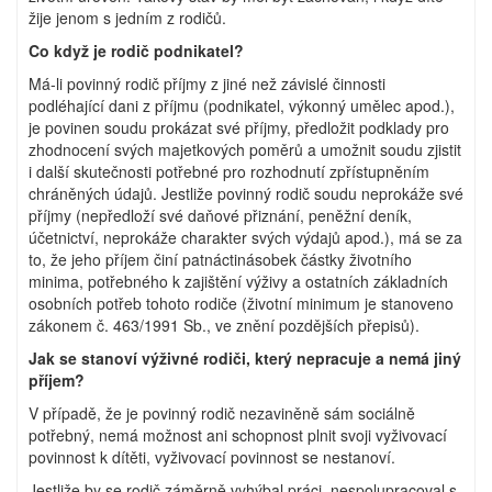
žije jenom s jedním z rodičů.
Co když je rodič podnikatel?
Má-li povinný rodič příjmy z jiné než závislé činnosti
podléhající dani z příjmu (podnikatel, výkonný umělec apod.),
je povinen soudu prokázat své příjmy, předložit podklady pro
zhodnocení svých majetkových poměrů a umožnit soudu zjistit
i další skutečnosti potřebné pro rozhodnutí zpřístupněním
chráněných údajů. Jestliže povinný rodič soudu neprokáže své
příjmy (nepředloží své daňové přiznání, peněžní deník,
účetnictví, neprokáže charakter svých výdajů apod.), má se za
to, že jeho příjem činí patnáctinásobek částky životního
minima, potřebného k zajištění výživy a ostatních základních
osobních potřeb tohoto rodiče (životní minimum je stanoveno
zákonem č. 463/1991 Sb., ve znění pozdějších přepisů).
Jak se stanoví výživné rodiči, který nepracuje a nemá jiný
příjem?
V případě, že je povinný rodič nezaviněně sám sociálně
potřebný, nemá možnost ani schopnost plnit svoji vyživovací
povinnost k dítěti, vyživovací povinnost se nestanoví.
Jestliže by se rodič záměrně vyhýbal práci, nespolupracoval s