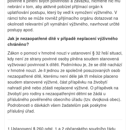
povinné k plnění svých povinností a závazků, nicméně nic mu
nebrání v tom, aby aktivně pobízel přijímací orgán k
uplatňování postupu, který by vedl k vymožení výživného. V
rámci toho se může rovněž přijímacího orgánu dotazovat na
okolnosti relevantní při vymáhání výživného, navrhovat určité
postupy apod.
Jak je nezaopatřené dítě v případě neplacení výživného
chráněno?
Zákon o pomoci v hmotné nouzi v ustanovení § 32 řeší situaci,
kdy není ze strany povinné osoby plněna soudem stanovená
vyživovací povinnost k dítěti. Podmínkou je, že se dítě nachází
v hmotné nouzi. Je-li jednou ze společně posuzovaných osob
nezaopatřené dítě, kterému není déle jak tři měsíce placeno
soudem stanovené výživné, část příspěvku na živobytí
nahradí plně nebo zčásti neplacené výživné. O příspěvek na
živobytí pro rodiny s nezaopatřenými dětmi se žádá u
příslušného pověřeného obecního úřadu (tzv. dvojková obec).
Podrobnosti o dávkách všem žadatelům pak poskytne
příslušný úřad.
1 Ustanovení § 260 odst. 1 a 2 občanského soudního řádu