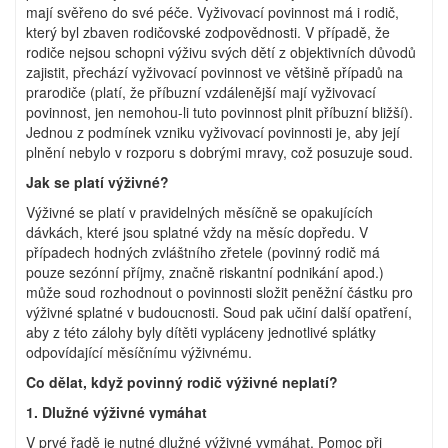
mají svěřeno do své péče. Vyživovací povinnost má i rodič,
který byl zbaven rodičovské zodpovědnosti. V případě, že
rodiče nejsou schopni výživu svých dětí z objektivních důvodů
zajistit, přechází vyživovací povinnost ve většině případů na
prarodiče (platí, že příbuzní vzdálenější mají vyživovací
povinnost, jen nemohou-li tuto povinnost plnit příbuzní bližší).
Jednou z podmínek vzniku vyživovací povinnosti je, aby její
plnění nebylo v rozporu s dobrými mravy, což posuzuje soud.
Jak se platí výživné?
Výživné se platí v pravidelných měsíčně se opakujících
dávkách, které jsou splatné vždy na měsíc dopředu. V
případech hodných zvláštního zřetele (povinný rodič má
pouze sezónní příjmy, značně riskantní podnikání apod.)
může soud rozhodnout o povinnosti složit peněžní částku pro
výživné splatné v budoucnosti. Soud pak učiní další opatření,
aby z této zálohy byly dítěti vypláceny jednotlivé splátky
odpovídající měsíčnímu výživnému.
Co dělat, když povinný rodič výživné neplatí?
1. Dlužné výživné vymáhat
V prvé řadě je nutné dlužné výživné vymáhat. Pomoc při