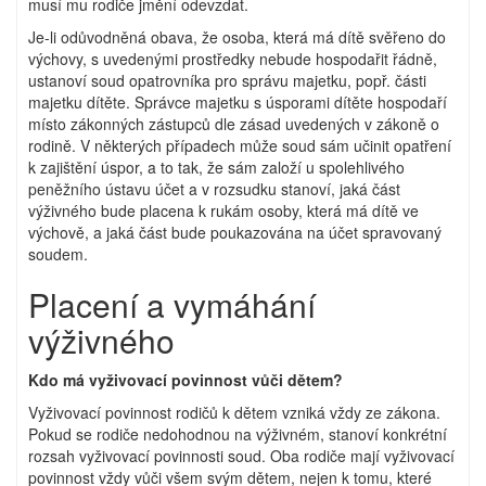
musí mu rodiče jmění odevzdat.
Je-li odůvodněná obava, že osoba, která má dítě svěřeno do
výchovy, s uvedenými prostředky nebude hospodařit řádně,
ustanoví soud opatrovníka pro správu majetku, popř. části
majetku dítěte. Správce majetku s úsporami dítěte hospodaří
místo zákonných zástupců dle zásad uvedených v zákoně o
rodině. V některých případech může soud sám učinit opatření
k zajištění úspor, a to tak, že sám založí u spolehlivého
peněžního ústavu účet a v rozsudku stanoví, jaká část
výživného bude placena k rukám osoby, která má dítě ve
výchově, a jaká část bude poukazována na účet spravovaný
soudem.
Placení a vymáhání
výživného
Kdo má vyživovací povinnost vůči dětem?
Vyživovací povinnost rodičů k dětem vzniká vždy ze zákona.
Pokud se rodiče nedohodnou na výživném, stanoví konkrétní
rozsah vyživovací povinnosti soud. Oba rodiče mají vyživovací
povinnost vždy vůči všem svým dětem, nejen k tomu, které