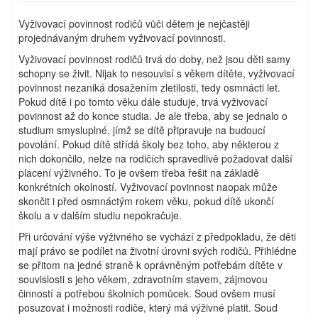
Vyživovací povinnost rodičů vůči dětem je nejčastěji
projednávaným druhem vyživovací povinnosti.
Vyživovací povinnost rodičů trvá do doby, než jsou děti samy
schopny se živit. Nijak to nesouvisí s věkem dítěte, vyživovací
povinnost nezaniká dosažením zletilosti, tedy osmnácti let.
Pokud dítě i po tomto věku dále studuje, trvá vyživovací
povinnost až do konce studia. Je ale třeba, aby se jednalo o
studium smysluplné, jímž se dítě připravuje na budoucí
povolání. Pokud dítě střídá školy bez toho, aby některou z
nich dokončilo, nelze na rodičích spravedlivě požadovat další
placení výživného. To je ovšem třeba řešit na základě
konkrétních okolností. Vyživovací povinnost naopak může
skončit i před osmnáctým rokem věku, pokud dítě ukončí
školu a v dalším studiu nepokračuje.
Při určování výše výživného se vychází z předpokladu, že děti
mají právo se podílet na životní úrovni svých rodičů. Přihlédne
se přitom na jedné straně k oprávněným potřebám dítěte v
souvislosti s jeho věkem, zdravotním stavem, zájmovou
činností a potřebou školních pomůcek. Soud ovšem musí
posuzovat i možnosti rodiče, který má výživné platit. Soud