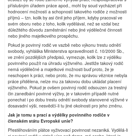
příslušným úřadem práce apod., mohl by soud vycházet při
hodnocení možností a schopností takového rodiče z možnosti
příjmů – tzn. kolik by asi činil jeho příjem, kdyby pracoval ve
svém oboru nebo z toho, kolik vydělával, než se vzdal bez
důležitého důvodu zaměstnání nebo jiné výdělečné činnosti
nebo jiného majetkového prospěchu.
Pokud je povinný rodič ve vazbě nebo výkonu trestu odnětí
svobody, vyhláška Ministerstva spravedlnosti č. 10/2000 Sb.,
ve znění pozdějších předpisů, vymezuje, kolik lze z výdělku
povinného použít na úhradu výživného. Jestliže takový rodič
nemá výdělečné a majetkové možnosti buď proto, že je
neschopen k práci, nebo proto, že mu správou věznice nebyla
práce přidělena, nelze mu za takovou dobu ukládat placení
výživného. Pokud je ovšem povinný rodič odsouzen za trestný
čin zanedbání povinné výživy, je v takovém případě nutné
ponechat i po dobu trestu odnětí svobody stanovené výživné v
dosavadní výši, nesvědčí-li tu jiné okolnosti pro jeho změnu.
Jak je tomu s prací a výdělky povinného rodiče v
členském státu Evropské unie?
Přestěhováním plátce vyživovací povinnost nezaniká. Vydělá-li
si povinný rodič v cizině více než doma, má osoba, které je