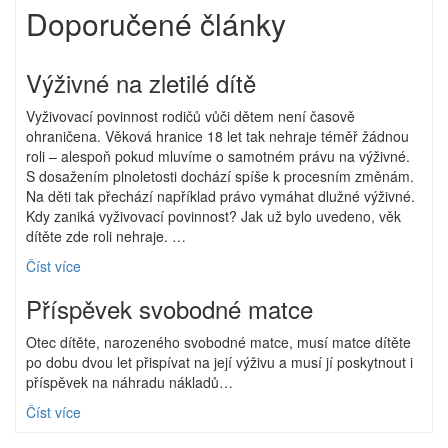
Doporučené články
Výživné na zletilé dítě
Vyživovací povinnost rodičů vůči dětem není časově
ohraničena. Věková hranice 18 let tak nehraje téměř žádnou
roli – alespoň pokud mluvíme o samotném právu na výživné.
S dosažením plnoletosti dochází spíše k procesním změnám.
Na děti tak přechází například právo vymáhat dlužné výživné.
Kdy zaniká vyživovací povinnost? Jak už bylo uvedeno, věk
dítěte zde roli nehraje. …
Číst více
Příspěvek svobodné matce
Otec dítěte, narozeného svobodné matce, musí matce dítěte
po dobu dvou let přispívat na její výživu a musí jí poskytnout i
příspěvek na náhradu nákladů…
Číst více