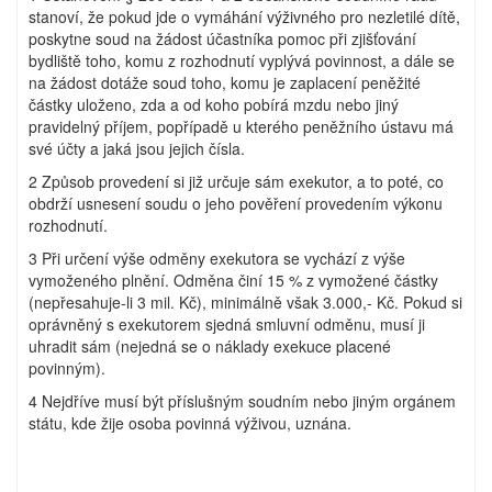
stanoví, že pokud jde o vymáhání výživného pro nezletilé dítě,
poskytne soud na žádost účastníka pomoc při zjišťování
bydliště toho, komu z rozhodnutí vyplývá povinnost, a dále se
na žádost dotáže soud toho, komu je zaplacení peněžité
částky uloženo, zda a od koho pobírá mzdu nebo jiný
pravidelný příjem, popřípadě u kterého peněžního ústavu má
své účty a jaká jsou jejich čísla.
2 Způsob provedení si již určuje sám exekutor, a to poté, co
obdrží usnesení soudu o jeho pověření provedením výkonu
rozhodnutí.
3 Při určení výše odměny exekutora se vychází z výše
vymoženého plnění. Odměna činí 15 % z vymožené částky
(nepřesahuje-li 3 mil. Kč), minimálně však 3.000,- Kč. Pokud si
oprávněný s exekutorem sjedná smluvní odměnu, musí ji
uhradit sám (nejedná se o náklady exekuce placené
povinným).
4 Nejdříve musí být příslušným soudním nebo jiným orgánem
státu, kde žije osoba povinná výživou, uznána.