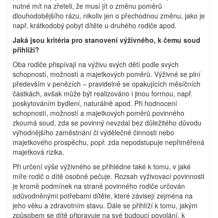
nutné mít na zřeteli, že musí jít o změnu poměrů
dlouhodobějšího rázu, nikoliv jen o přechodnou změnu, jako je
např. krátkodobý pobyt dítěte u druhého rodiče apod.
Jaká jsou kritéria pro stanovení výživného, k čemu soud
přihlíží?
Oba rodiče přispívají na výživu svých dětí podle svých
schopností, možností a majetkových poměrů. Výživné se plní
především v penězích – pravidelně se opakujících měsíčních
částkách, avšak může být realizováno i jinou formou, např.
poskytováním bydlení, naturálně apod. Při hodnocení
schopností, možností a majetkových poměrů povinného
zkoumá soud, zda se povinný nevzdal bez důležitého důvodu
výhodnějšího zaměstnání či výdělečné činnosti nebo
majetkového prospěchu, popř. zda nepodstupuje nepřiměřená
majetková rizika.
Při určení výše výživného se přihlédne také k tomu, v jaké
míře rodič o dítě osobně pečuje. Rozsah vyživovací povinnosti
je kromě podmínek na straně povinného rodiče určován
odůvodněnými potřebami dítěte, které závisejí zejména na
jeho věku a zdravotním stavu. Dále se přihlíží k tomu, jakým
způsobem se dítě připravuje na své budoucí povolání, k