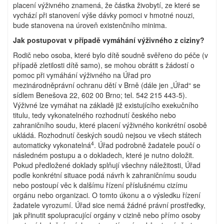
placení výživného znamená, že částka živobytí, ze které se
vychází při stanovení výše dávky pomoci v hmotné nouzi,
bude stanovena na úroveň existenčního minima.
Jak postupovat v případě vymáhání výživného z ciziny?
Rodič nebo osoba, které bylo dítě soudně svěřeno do péče (v
případě zletilosti dítě samo), se mohou obrátit s žádostí o
pomoc při vymáhání výživného na Úřad pro
mezinárodněprávní ochranu dětí v Brně (dále jen „Úřad“ se
sídlem Benešova 22, 602 00 Brno; tel. 542 215 443-5).
Výživné lze vymáhat na základě již existujícího exekučního
titulu, tedy vykonatelného rozhodnutí českého nebo
zahraničního soudu, které placení výživného konkrétní osobě
ukládá. Rozhodnutí českých soudů nejsou ve všech státech
4
automaticky vykonatelná
. Úřad podrobně žadatele poučí o
následném postupu a o dokladech, které je nutno doložit.
Pokud předložené doklady splňují všechny náležitosti, Úřad
podle konkrétní situace podá návrh k zahraničnímu soudu
nebo postoupí věc k dalšímu řízení příslušnému cizímu
orgánu nebo organizaci. O tomto úkonu a o výsledku řízení
žadatele vyrozumí. Úřad sice nemá žádné právní prostředky,
jak přinutit spolupracující orgány v cizině nebo přímo osoby