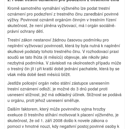
Kromě samotného vymáhání výživného lze podat trestní
oznámení pro podezření z trestného činu zanedbání povinné
výživy. Povinnost oznámit orgánům činným v trestním řízení
skutečnost, že není plněna vyživovací, má i orgán sociálně-
právní ochrany dětí.
Trestní zákon nestanoví žádnou časovou podmínku pro
neplnění vyživovací povinnosti, která by byla nutná k naplnění
skutkové podstaty tohoto trestného činu. V rozhodovací praxi
soudů se tato lhůta (6 měsíců) objevuje, ale nikoliv jako
nezbytná podmínka. V závislosti na okolnostech případu může
o trestný čin jít i při kratší době jednání pachatele, která by se
však měla době šesti měsíců blížit.
Jestliže policejní orgán nebo státní zástupce usnesením
trestní oznámení odloží, je možné do 3 dnů podat proti
usnesení stížnost, jež má odkladný účinek. Stížnost se podává
u orgánu, proti jehož usnesení směřuje.
Dalším faktorem, který může povinného vyjma hrozby
exekuce či trestního stíhání motivovat k placení výživného, je
skutečnost, že od 1. září 2008 došlo k novele zákona o
pomoci v hmotné nouzi, kdy negativní postoj povinné osoby k