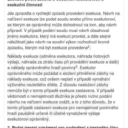
exekuční činnosti
Jde zpravidla o rychlejší způsob provedení exekuce. Návrh na
nařízení exekuce lze podat soudu anebo přímo exekutorovi,
se kterým se oprávněný může dohodnout na tom, aby návrh
připravil. V případě podání soudu musí návrh obsahovat
jméno exekutora, který má exekuci provést, a dále stejné
náležitosti jako návrh na soudní výkon rozhodnutí kromě
2
způsobu, kterým má být exekuce provedena
;
Náklady exekuce (odměna exekutora, náhrada hotových
výdajů, náhrada za ztrátu času při provádění exekuce a další)
3
a náklady oprávněného hradí povinný
. Exekutor
oprávněného může požádat o složení přiměřené zálohy na
náklady exekuce, což ovšem neplatí v případě vymáhání
výživného nezletilého dítěte. Z důvodu nesložení zálohy
nemůže být v tomto případě exekuce zastavena. V případě
vědomosti o nemajetnosti dlužníka je přesto nutno podání
návrhu na nařízení exekuce zvážit, a to z toho důvodu, že v
tomto případě zastavení exekuce pro nemajetnost povinného
hradí paušálně určené či účelně vynaložené výdaje
exekutorovi oprávněný.
2. Podat trestní oznámení pro podezření z trestného činu