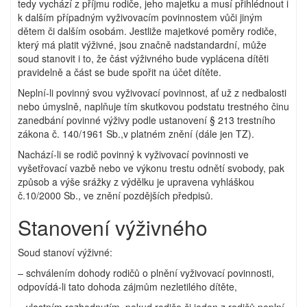
tedy vychází z příjmu rodiče, jeho majetku a musí přihlédnout i
k dalším případným vyživovacím povinnostem vůči jiným
dětem či dalším osobám. Jestliže majetkové poměry rodiče,
který má platit výživné, jsou značně nadstandardní, může
soud stanovit i to, že část výživného bude vyplácena dítěti
pravidelně a část se bude spořit na účet dítěte.
Neplní-li povinný svou vyživovací povinnost, ať už z nedbalosti
nebo úmyslně, naplňuje tím skutkovou podstatu trestného činu
zanedbání povinné výživy podle ustanovení § 213 trestního
zákona č. 140/1961 Sb.,v platném znění (dále jen TZ).
Nachází-li se rodič povinný k vyživovací povinnosti ve
vyšetřovací vazbě nebo ve výkonu trestu odnětí svobody, pak
způsob a výše srážky z výdělku je upravena vyhláškou
č.10/2000 Sb., ve znění pozdějších předpisů.
Stanovení výživného
Soud stanoví výživné:
– schválením dohody rodičů o plnění vyživovací povinnosti,
odpovídá-li tato dohoda zájmům nezletilého dítěte,
– vlastním rozhodnutím, pokud rodiče či jeden z rodičů neplní