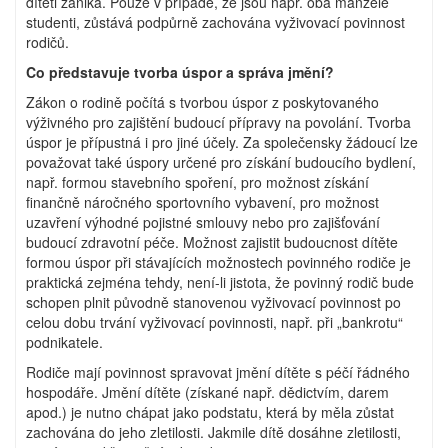
dítěti zaniká. Pouze v případě, že jsou např. oba manželé
studenti, zůstává podpůrně zachována vyživovací povinnost
rodičů.
Co představuje tvorba úspor a správa jmění?
Zákon o rodině počítá s tvorbou úspor z poskytovaného
výživného pro zajištění budoucí přípravy na povolání. Tvorba
úspor je přípustná i pro jiné účely. Za společensky žádoucí lze
považovat také úspory určené pro získání budoucího bydlení,
např. formou stavebního spoření, pro možnost získání
finančně náročného sportovního vybavení, pro možnost
uzavření výhodné pojistné smlouvy nebo pro zajišťování
budoucí zdravotní péče. Možnost zajistit budoucnost dítěte
formou úspor při stávajících možnostech povinného rodiče je
praktická zejména tehdy, není-li jistota, že povinný rodič bude
schopen plnit původně stanovenou vyživovací povinnost po
celou dobu trvání vyživovací povinnosti, např. při „bankrotu“
podnikatele.
Rodiče mají povinnost spravovat jmění dítěte s péčí řádného
hospodáře. Jmění dítěte (získané např. dědictvím, darem
apod.) je nutno chápat jako podstatu, která by měla zůstat
zachována do jeho zletilosti. Jakmile dítě dosáhne zletilosti,