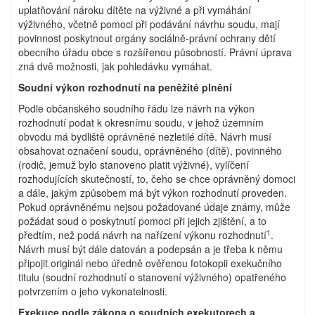
uplatňování nároku dítěte na výživné a při vymáhání
výživného, včetně pomoci při podávání návrhu soudu, mají
povinnost poskytnout orgány sociálně-právní ochrany dětí
obecního úřadu obce s rozšířenou působností. Právní úprava
zná dvě možnosti, jak pohledávku vymáhat.
Soudní výkon rozhodnutí na peněžité plnění
Podle občanského soudního řádu lze návrh na výkon
rozhodnutí podat k okresnímu soudu, v jehož územním
obvodu má bydliště oprávněné nezletilé dítě. Návrh musí
obsahovat označení soudu, oprávněného (dítě), povinného
(rodič, jemuž bylo stanoveno platit výživné), vylíčení
rozhodujících skutečností, to, čeho se chce oprávněný domoci
a dále, jakým způsobem má být výkon rozhodnutí proveden.
Pokud oprávněnému nejsou požadované údaje známy, může
požádat soud o poskytnutí pomoci při jejich zjištění, a to
1
předtím, než podá návrh na nařízení výkonu rozhodnutí
.
Návrh musí být dále datován a podepsán a je třeba k němu
připojit originál nebo úředně ověřenou fotokopii exekučního
titulu (soudní rozhodnutí o stanovení výživného) opatřeného
potvrzením o jeho vykonatelnosti.
Exekuce podle zákona o soudních exekutorech a