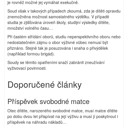
je rovněž možné jej vymáhat exekučně.
Soud však v takových případech zkoumá, zda je dítěti opravdu
znemožněna možnost samostatného výdělku. V případě
studia je zjišťována úroveň školy, studijní výsledky dítěte,
množství volného času…
Při častém střídání oborů, studiu neperspektivního oboru nebo
nedostatečném zájmu o obor výživné vůbec nemusí být
přiznáno. Stejně tak je posuzována i snaha o přivýdělek
(například formou brigád).
Soudy se těmito opatřeními snaží zabránit zneužívání
vyživovací povinnosti.
Doporučené články
Příspěvek svobodné matce
Otec dítěte, narozeného svobodné matce, musí matce dítěte
po dobu dvou let přispívat na její výživu a musí jí poskytnout i
příspěvek na náhradu nákladů…