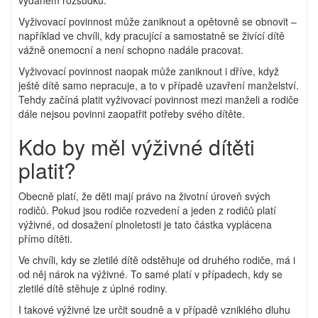
Vyživovací povinnost může zaniknout a opětovně se obnovit –
například ve chvíli, kdy pracující a samostatně se živící dítě
vážně onemocní a není schopno nadále pracovat.
Vyživovací povinnost naopak může zaniknout i dříve, když
ještě dítě samo nepracuje, a to v případě uzavření manželství.
Tehdy začíná platit vyživovací povinnost mezi manželi a rodiče
dále nejsou povinni zaopatřit potřeby svého dítěte.
Kdo by měl výživné dítěti
platit?
Obecně platí, že děti mají právo na životní úroveň svých
rodičů. Pokud jsou rodiče rozvedení a jeden z rodičů platí
výživné, od dosažení plnoletosti je tato částka vyplácena
přímo dítěti.
Ve chvíli, kdy se zletilé dítě odstěhuje od druhého rodiče, má i
od něj nárok na výživné. To samé platí v případech, kdy se
zletilé dítě stěhuje z úplné rodiny.
I takové výživné lze určit soudně a v případě vzniklého dluhu