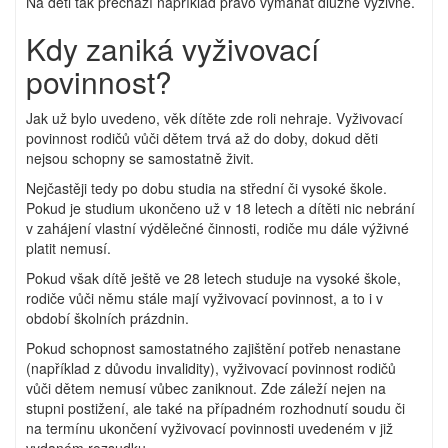
Na děti tak přechází například právo vymáhat dlužné výživné.
Kdy zaniká vyživovací
povinnost?
Jak už bylo uvedeno, věk dítěte zde roli nehraje. Vyživovací
povinnost rodičů vůči dětem trvá až do doby, dokud děti
nejsou schopny se samostatně živit.
Nejčastěji tedy po dobu studia na střední či vysoké škole.
Pokud je studium ukončeno už v 18 letech a dítěti nic nebrání
v zahájení vlastní výdělečné činnosti, rodiče mu dále výživné
platit nemusí.
Pokud však dítě ještě ve 28 letech studuje na vysoké škole,
rodiče vůči němu stále mají vyživovací povinnost, a to i v
období školních prázdnin.
Pokud schopnost samostatného zajištění potřeb nenastane
(například z důvodu invalidity), vyživovací povinnost rodičů
vůči dětem nemusí vůbec zaniknout. Zde záleží nejen na
stupni postižení, ale také na případném rozhodnutí soudu či
na termínu ukončení vyživovací povinnosti uvedeném v již
vydaném rozsudku.