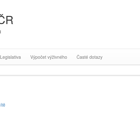
 ČR
i
Legislativa
Výpočet výživného
Časté dotazy
ítě