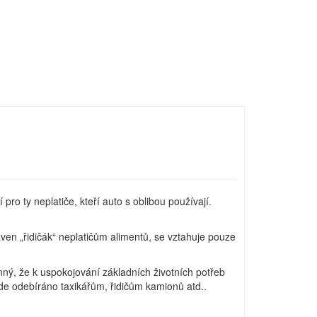
 pro ty neplatiče, kteří auto s oblibou používají.
ven „řidičák“ neplatičům alimentů, se vztahuje pouze
nný, že k uspokojování základních životních potřeb
de odebíráno taxikářům, řidičům kamionů atd..