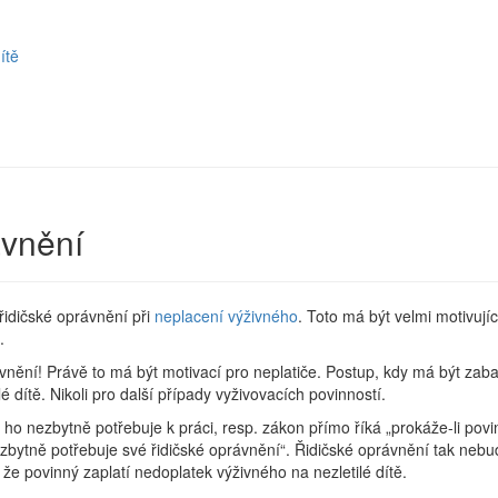
ítě
ávnění
řidičské oprávnění při
neplacení výživného
. Toto má být velmi motivující
t.
nění! Právě to má být motivací pro neplatiče. Postup, kdy má být zaba
dítě. Nikoli pro další případy vyživovacích povinností.
o nezbytně potřebuje k práci, resp. zákon přímo říká „prokáže-li povi
zbytně potřebuje své řidičské oprávnění“. Řidičské oprávnění tak nebu
e povinný zaplatí nedoplatek výživného na nezletilé dítě.