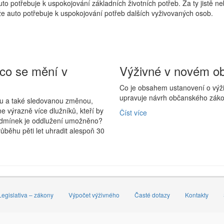
auto potřebuje k uspokojování základních životních potřeb. Za ty jistě
e auto potřebuje k uspokojování potřeb dalších vyživovaných osob.
 co se mění v
Výživné v novém o
Co je obsahem ustanovení o výži
upravuje návrh občanského zákon
ou a také sledovanou změnou,
e výrazně více dlužníků, kteří by
Číst více
podmínek je oddlužení umožněno?
růběhu pěti let uhradit alespoň 30
Legislativa – zákony
Výpočet výživného
Časté dotazy
Kontakty