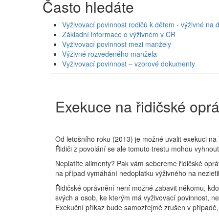
Často hledáte
Vyživovací povinnost rodičů k dětem - výživné na d
Základní informace o výživném v ČR
Vyživovací povinnost mezi manžely
Výživné rozvedeného manžela
Vyživovací povinnost – vzorové dokumenty
Exekuce na řidičské opr
Od letošního roku (2013) je možné uvalit exekuci na 
Řidiči z povolání se ale tomuto trestu mohou vyhnou
Neplatíte alimenty? Pak vám sebereme řidičské opráv
na případ vymáhání nedoplatku výživného na nezletilé 
Řidičské oprávnění není možné zabavit někomu, kdo h
svých a osob, ke kterým má vyživovací povinnost, ne
Exekuční příkaz bude samozřejmě zrušen v případě, ž