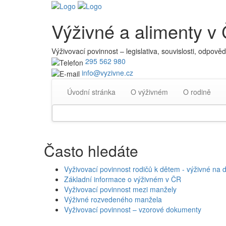
Výživné a alimenty v
Výživovací povinnost – legislativa, souvislosti, odpověd
295 562 980
info@vyzivne.cz
Úvodní stránka
O výživném
O rodině
Search
for
Často hledáte
Vyživovací povinnost rodičů k dětem - výživné na d
Základní informace o výživném v ČR
Vyživovací povinnost mezi manžely
Výživné rozvedeného manžela
Vyživovací povinnost – vzorové dokumenty