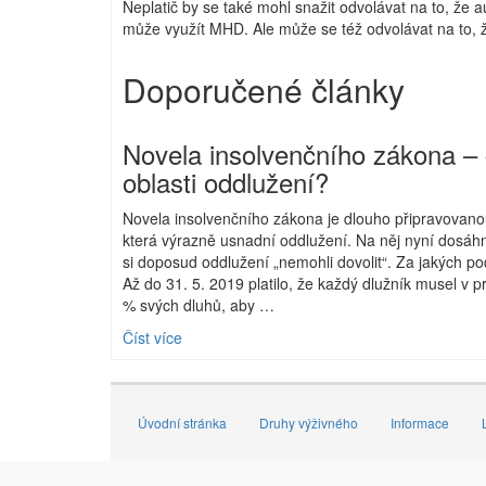
Neplatič by se také mohl snažit odvolávat na to, že 
může využít MHD. Ale může se též odvolávat na to, ž
Doporučené články
Novela insolvenčního zákona –
oblasti oddlužení?
Novela insolvenčního zákona je dlouho připravovan
která výrazně usnadní oddlužení. Na něj nyní dosáhn
si doposud oddlužení „nemohli dovolit“. Za jakých 
Až do 31. 5. 2019 platilo, že každý dlužník musel v p
% svých dluhů, aby …
Číst více
Úvodní stránka
Druhy výživného
Informace